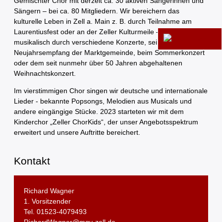
Gemischter Chor mit derzeit ca. 30 aktiven Sängerinnen und
Sängern – bei ca. 80 Mitgliedern. Wir bereichern das
kulturelle Leben in Zell a. Main z. B. durch Teilnahme am
Laurentiusfest oder an der Zeller Kulturmeile – und natürlich
musikalisch durch verschiedene Konzerte, sei es beim
Neujahrsempfang der Marktgemeinde, beim Sommerkonzert
oder dem seit nunmehr über 50 Jahren abgehaltenen
Weihnachtskonzert.
Im vierstimmigen Chor singen wir deutsche und internationale
Lieder - bekannte Popsongs, Melodien aus Musicals und
andere eingängige Stücke. 2023 starteten wir mit dem
Kinderchor „Zeller ChorKids“, der unser Angebotsspektrum
erweitert und unsere Auftritte bereichert.
Kontakt
Richard Wagner
1. Vorsitzender
Tel. 01523-4079493