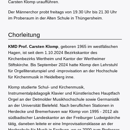
Carsten Klomp uraufführen.
Der Männerchor probt freitags von 19.30 Uhr bis 21.30 Uhr
im Proberaum in der Alten Schule in Thüngersheim.
Chorleitung
KMD Prof. Carsten Klomp
, geboren 1965 im westfälischen
Hagen, ist seit dem 1.10.2024 Bezirkskantor des
Kirchenbezirks Wertheim und Kantor der Wertheimer
Stiftskirche. Bis September 2024 hatte Klomp den Lehrstuhl
für Orgelliteraturspiel und -improvisation an der Hochschule
für Kirchenmusik in Heidelberg inne.
Klomp studierte Schul- und Kirchenmusik,
Instrumentalpädagogik Klavier und Künstlerisches Hauptfach
Orgel an der Detmolder Musikhochschule sowie Germanistik
an der Universität Bielefeld. Nach beruflichen Stationen in
Herdecke und Bremerhaven war Klomp von 1995 - 2012 als
südbadischer Landeskantor an der Freiburger Ludwigskirche
tätig, daneben leitete er eine Improvisationsklasse an der
Hochschule für Musik in Freiburg, wo er 2000 zum Professor