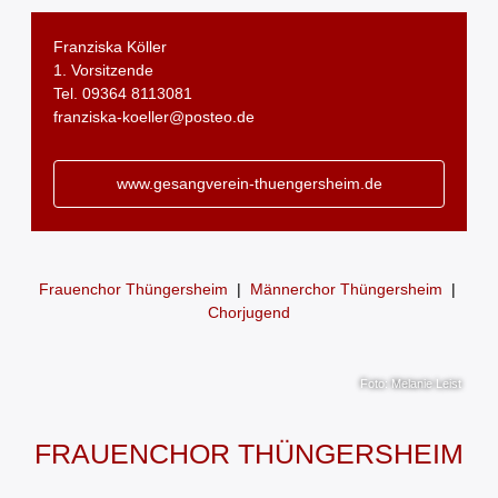
Franziska Köller
1. Vorsitzende
Tel. 09364 8113081
franziska-koeller@posteo.de
www.gesangverein-thuengersheim.de
Frauenchor Thüngersheim
|
Männerchor Thüngersheim
|
Chorjugend
Foto: Melanie Leist
FRAUENCHOR THÜNGERSHEIM