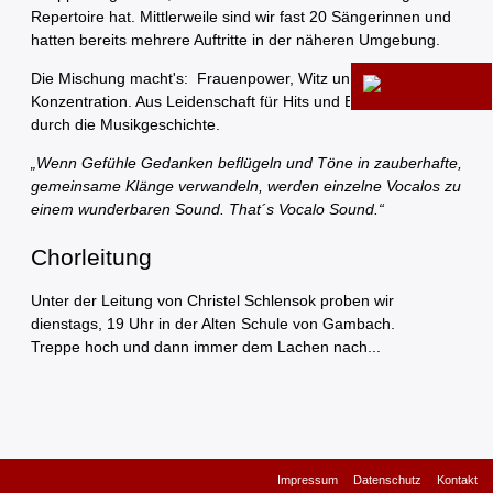
Repertoire hat. Mittlerweile sind wir fast 20 Sängerinnen und
hatten bereits mehrere Auftritte in der näheren Umgebung.
Die Mischung macht's: Frauenpower, Witz und
Konzentration. Aus Leidenschaft für Hits und Evergreens quer
durch die Musikgeschichte.
„Wenn Gefühle Gedanken beflügeln und Töne in zauberhafte,
gemeinsame Klänge verwandeln, werden einzelne Vocalos zu
einem wunderbaren Sound. That´s Vocalo Sound.“
Chorleitung
Unter der Leitung von Christel Schlensok proben wir
dienstags, 19 Uhr in der Alten Schule von Gambach.
Treppe hoch und dann immer dem Lachen nach...
Na
Impressum
Datenschutz
Kontakt
üb